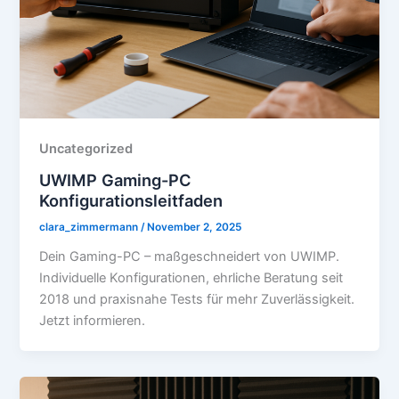
Uncategorized
UWIMP Gaming-PC
Konfigurationsleitfaden
clara_zimmermann
/
November 2, 2025
Dein Gaming-PC – maßgeschneidert von UWIMP.
Individuelle Konfigurationen, ehrliche Beratung seit
2018 und praxisnahe Tests für mehr Zuverlässigkeit.
Jetzt informieren.