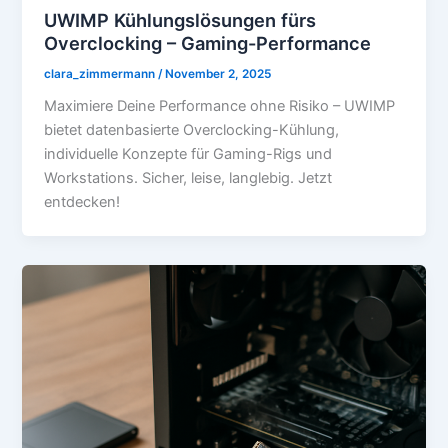
UWIMP Kühlungslösungen fürs
Overclocking – Gaming-Performance
clara_zimmermann
/
November 2, 2025
Maximiere Deine Performance ohne Risiko – UWIMP
bietet datenbasierte Overclocking-Kühlung,
individuelle Konzepte für Gaming-Rigs und
Workstations. Sicher, leise, langlebig. Jetzt
entdecken!