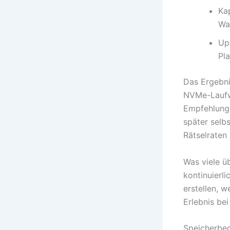
Ka
Wa
Up
Pla
Das Ergebni
NVMe-Laufw
Empfehlunge
später selb
Rätselraten
Was viele ü
kontinuierl
erstellen, 
Erlebnis be
Speicherbe