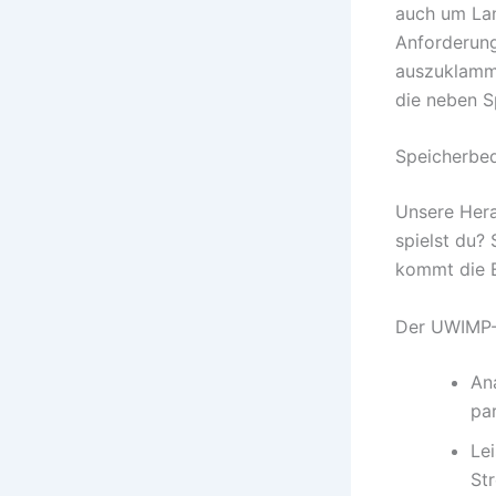
auch um Lan
Anforderunge
auszuklamme
die neben S
Speicherbed
Unsere Hera
spielst du?
kommt die 
Der UWIMP-
An
pa
Lei
St