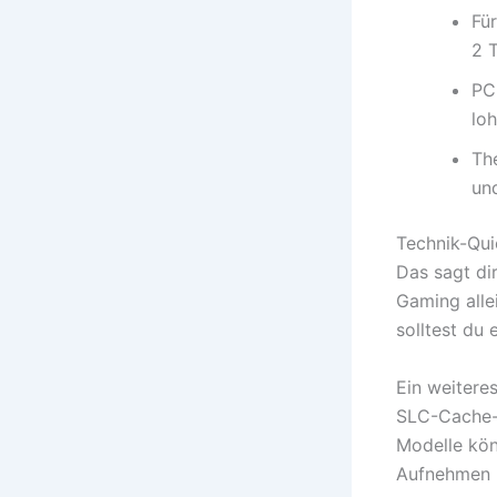
Fü
2 T
PC
lo
Th
un
Technik-Qui
Das sagt dir
Gaming allei
solltest du
Ein weiter
SLC-Cache-R
Modelle kön
Aufnehmen 