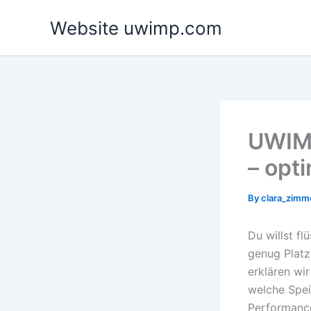
Skip
Website uwimp.com
to
content
UWIMP
– opt
By
clara_zim
Du willst f
genug Platz 
erklären wi
welche Spei
Performance