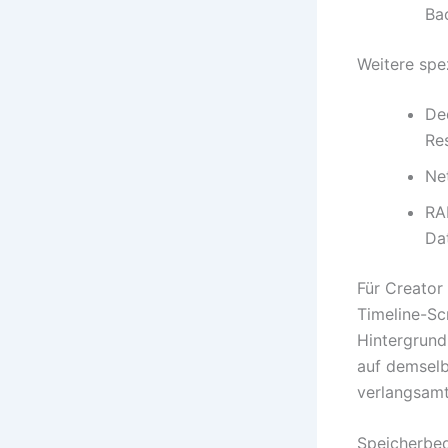
Ba
Weitere sp
Ded
Res
Ne
RA
Dat
Für Creator
Timeline-Sc
Hintergrund
auf demselb
verlangsamt
Speicherbed