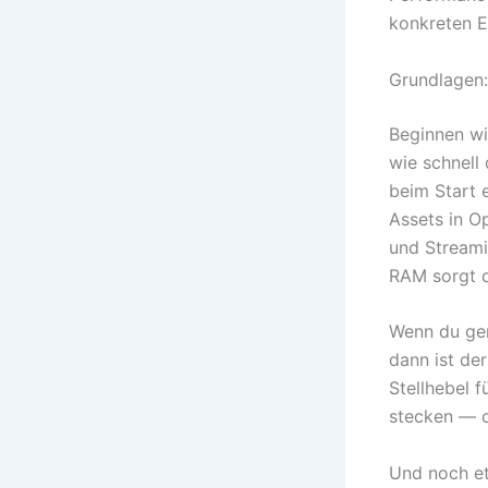
konkreten E
Grundlagen:
Beginnen wi
wie schnell 
beim Start 
Assets in O
und Stream
RAM sorgt d
Wenn du ger
dann ist de
Stellhebel 
stecken — o
Und noch et