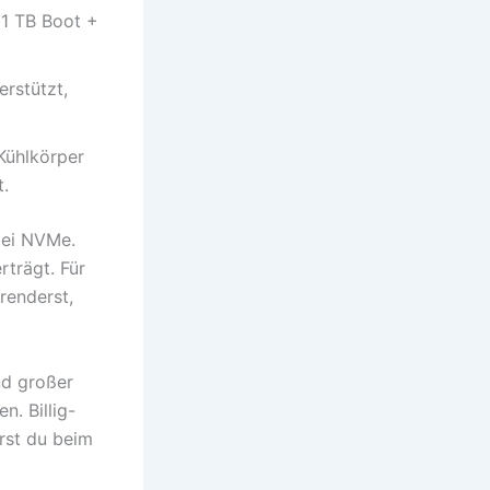
1 TB Boot +
rstützt,
ühlkörper
t.
bei NVMe.
rträgt. Für
renderst,
d großer
. Billig-
rst du beim