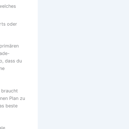
 welches
rts oder
 primären
ade-
o, dass du
ine
l braucht
inen Plan zu
das beste
ale