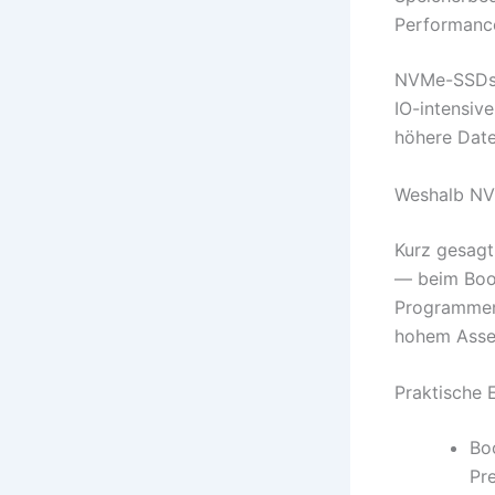
Performanc
NVMe-SSDs s
IO-intensive
höhere Date
Weshalb NV
Kurz gesagt
— beim Boot
Programmen.
hohem Asset
Praktische
Bo
Pre