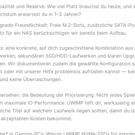
pazität und Reserve: Wie viel Platz brauchst du heute, und
chstum erwartest du in 1–3 Jahren?
grade-Freundlichkeit: Freie M.2-Slots, zusätzliche SATA-Po
tz für ein NAS berücksichtigen wir bereits beim Aufbau.
s: eine konkrete, auf dich zugeschnittene Kombination aus
erken, sekundären SSD/HDD-Laufwerken und klaren Upgr
n. Wir dokumentieren zudem die gewählte Konfiguration s
st oder mit unserer Hilfe problemlos aufrüsten kannst — ke
 und keine Überraschungen.
bersehen: die Bedeutung der Priorisierung. Nicht jedes Spie
ich maximale IO-Performance. UWIMP hilft dir, werksseitig e
welche Titel auf welchem Laufwerk liegen sollten, damit du 
i akzeptablen Kosten bekommst.
darf in Gaming-PCs: Warum UWIMP NVMe-SSDs für maxim