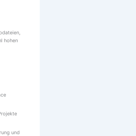
odateien,
hl hohen
ace
Projekte
erung und