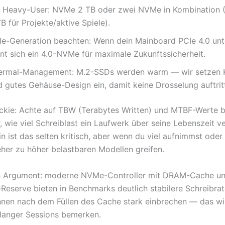
r Heavy-User: NVMe 2 TB oder zwei NVMe in Kombination (
B für Projekte/aktive Spiele).
Ie-Generation beachten: Wenn dein Mainboard PCIe 4.0 unte
hnt sich ein 4.0-NVMe für maximale Zukunftssicherheit.
ermal-Management: M.2-SSDs werden warm — wir setzen K
d gutes Gehäuse-Design ein, damit keine Drosselung auftrit
ckie: Achte auf TBW (Terabytes Written) und MTBF-Werte 
, wie viel Schreiblast ein Laufwerk über seine Lebenszeit ve
n ist das selten kritisch, aber wenn du viel aufnimmst oder 
 eher zu höher belastbaren Modellen greifen.
es Argument: moderne NVMe-Controller mit DRAM-Cache un
eserve bieten in Benchmarks deutlich stabilere Schreibraten
nen nach dem Füllen des Cache stark einbrechen — das wi
langer Sessions bemerken.