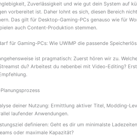
glebigkeit, Zuverlässigkeit und wie gut dein System auf kü
n vorbereitet ist. Daher lohnt es sich, diesen Bereich nich
rn. Das gilt für Desktop-Gaming-PCs genauso wie für Wor
pielen auch Content-Produktion stemmen.
arf für Gaming-PCs: Wie UWIMP die passende Speicherlös
ngehensweise ist pragmatisch: Zuerst hören wir zu. Welche
 Streamst du? Arbeitest du nebenbei mit Video-Editing? Ers
Empfehlung.
Planungsprozess
alyse deiner Nutzung: Ermittlung aktiver Titel, Modding-Le
rallel laufender Anwendungen.
stungsziel definieren: Geht es dir um minimalste Ladezeiten
reams oder maximale Kapazität?