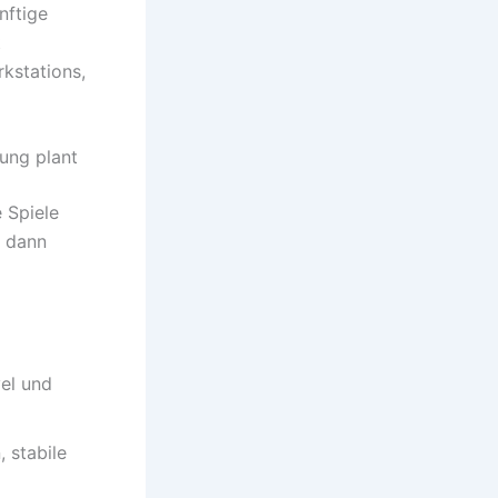
nftige
t
kstations,
ung plant
 Spiele
t dann
vel und
, stabile