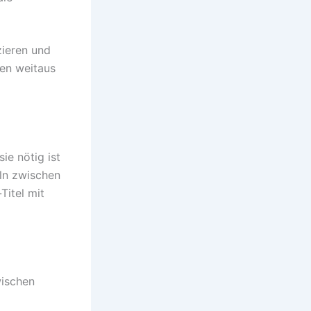
zieren und
ten weitaus
ie nötig ist
ln zwischen
Titel mit
wischen