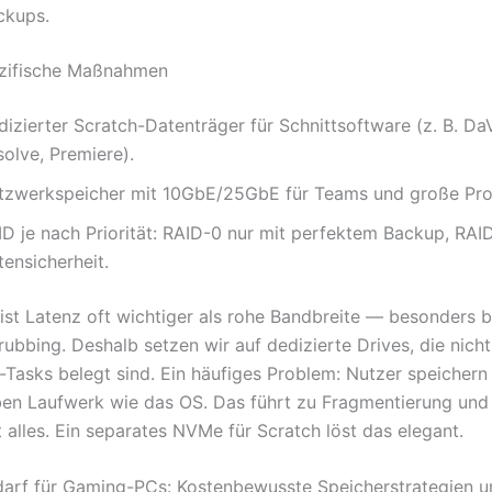
ckups.
ezifische Maßnahmen
izierter Scratch-Datenträger für Schnittsoftware (z. B. Da
olve, Premiere).
tzwerkspeicher mit 10GbE/25GbE für Teams und große Pro
ID je nach Priorität: RAID-0 nur mit perfektem Backup, RAID
ensicherheit.
 ist Latenz oft wichtiger als rohe Bandbreite — besonders 
rubbing. Deshalb setzen wir auf dedizierte Drives, die nich
-Tasks belegt sind. Ein häufiges Problem: Nutzer speichern
en Laufwerk wie das OS. Das führt zu Fragmentierung und
 alles. Ein separates NVMe für Scratch löst das elegant.
arf für Gaming-PCs: Kostenbewusste Speicherstrategien u