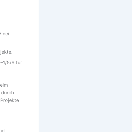
Vinci
jekte.
-1/5/6 für
beim
t durch
 Projekte
nd