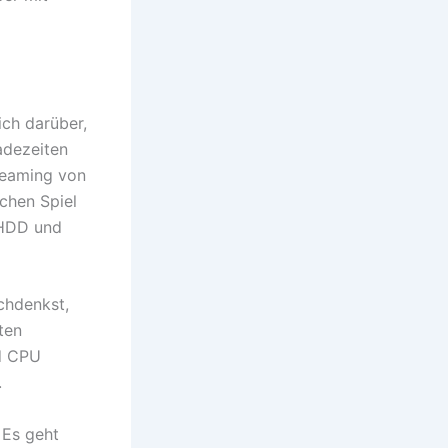
ich darüber,
Ladezeiten
reaming von
chen Spiel
 HDD und
chdenkst,
ten
nd CPU
.
 Es geht