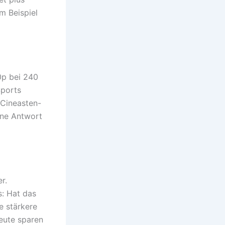
m Beispiel
0p bei 240
Sports
 Cineasten-
eine Antwort
r.
: Hat das
 stärkere
eute sparen