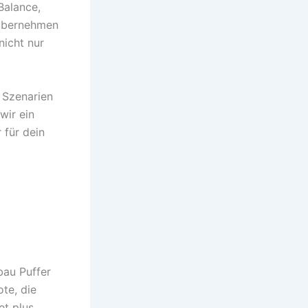
Balance,
 übernehmen
nicht nur
 Szenarien
wir ein
 für dein
bau Puffer
te, die
et plus