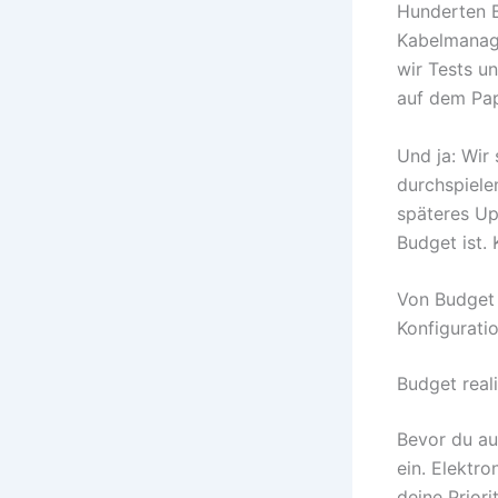
Hunderten Bu
Kabelmanag
wir Tests un
auf dem Pap
Und ja: Wir
durchspiele
späteres Upg
Budget ist.
Von Budget
Konfigurati
Budget real
Bevor du au
ein. Elektr
deine Priori