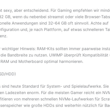
ht sexy, aber entscheidend. Für Gaming empfehlen wir mind
32 GB, wenn du nebenbei streamst oder viele Browser-Tabs 
ionelle Anwendungen sind 32–64 GB oft sinnvoll. Achte auf
figuration und, je nach Plattform, auf etwas schnelleren Ta
enz.
r wichtiger Hinweis: RAM-Kits sollten immer paarweise instal
die Bandbreite zu nutzen. UWIMP überprüft Kompatibilität u
s RAM und Motherboard optimal harmonieren.
SSD/HDD)
ind heute Standard für System- und Spielelaufwerke. Sie
en Ladezeiten enorm. Für die meisten Gamer reicht ein NVM
fitieren von mehreren schnellen NVMe-Laufwerken für Scra
senspeicher wie große HDDs sind weiterhin nützlich für B