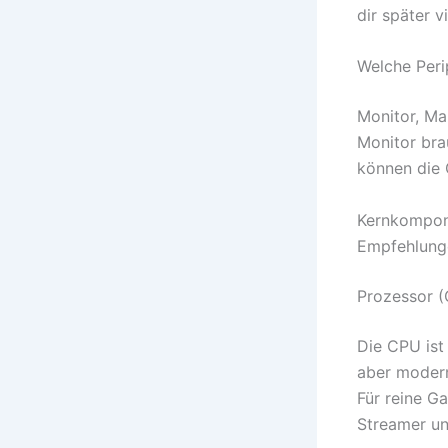
dir später v
Welche Peri
Monitor, Ma
Monitor bra
können die 
Kernkompone
Empfehlun
Prozessor 
Die CPU ist
aber modern
Für reine G
Streamer un