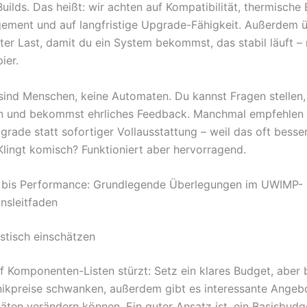
ilds. Das heißt: wir achten auf Kompatibilität, thermische 
ement und auf langfristige Upgrade-Fähigkeit. Außerdem
ter Last, damit du ein System bekommst, das stabil läuft – 
ier.
 sind Menschen, keine Automaten. Du kannst Fragen stellen,
n und bekommst ehrliches Feedback. Manchmal empfehlen 
rade statt sofortiger Vollausstattung – weil das oft besser
 Klingt komisch? Funktioniert aber hervorragend.
 bis Performance: Grundlegende Überlegungen im UWIMP-
onsleitfaden
istisch einschätzen
f Komponenten-Listen stürzt: Setz ein klares Budget, aber 
onikpreise schwanken, außerdem gibt es interessante Angebo
täten verändern können. Ein guter Ansatz ist, ein Basisbudg