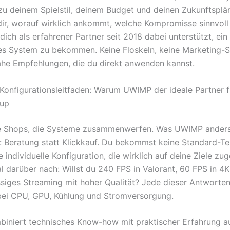
 zu deinem Spielstil, deinem Budget und deinen Zukunftsplä
dir, worauf wirklich ankommt, welche Kompromisse sinnvoll
ch als erfahrener Partner seit 2018 dabei unterstützt, ein 
s System zu bekommen. Keine Floskeln, keine Marketing-S
ahe Empfehlungen, die du direkt anwenden kannst.
onfigurationsleitfaden: Warum UWIMP der ideale Partner f
up
ele Shops, die Systeme zusammenwerfen. Was UWIMP ander
: Beratung statt Klickkauf. Du bekommst keine Standard-Te
 individuelle Konfiguration, die wirklich auf deine Ziele zu
al darüber nach: Willst du 240 FPS in Valorant, 60 FPS in 4
ssiges Streaming mit hoher Qualität? Jede dieser Antworten
 bei CPU, GPU, Kühlung und Stromversorgung.
niert technisches Know-how mit praktischer Erfahrung a