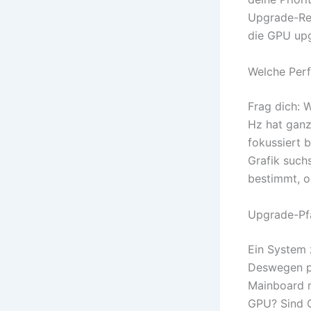
Upgrade-Res
die GPU upg
Welche Perf
Frag dich: 
Hz hat ganz
fokussiert b
Grafik suchs
bestimmt, o
Upgrade-Pfa
Ein System 
Deswegen pl
Mainboard 
GPU? Sind G