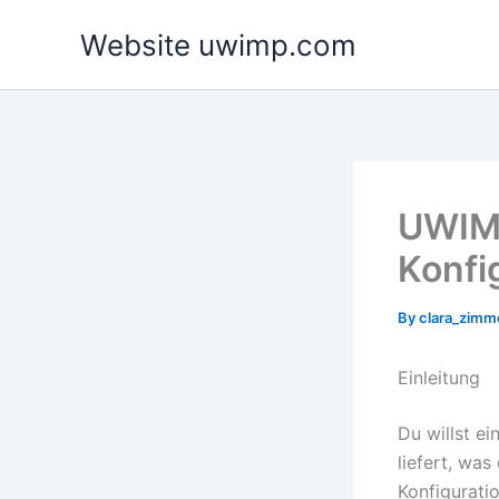
Skip
Website uwimp.com
to
content
UWIM
Konfi
By
clara_zim
Einleitung
Du willst e
liefert, was
Konfiguratio