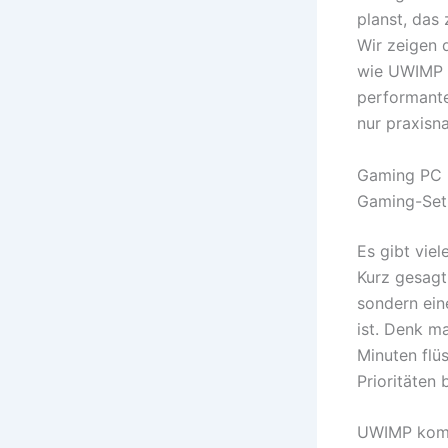
planst, das
Wir zeigen 
wie UWIMP di
performante
nur praxisn
Gaming PC K
Gaming-Set
Es gibt vi
Kurz gesagt
sondern eine
ist. Denk m
Minuten flü
Prioritäten
UWIMP kombi