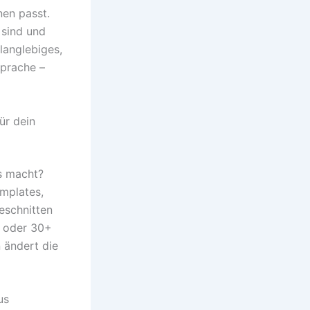
nen passt.
 sind und
langlebiges,
prache –
ür dein
s macht?
mplates,
geschnitten
K oder 30+
 ändert die
us