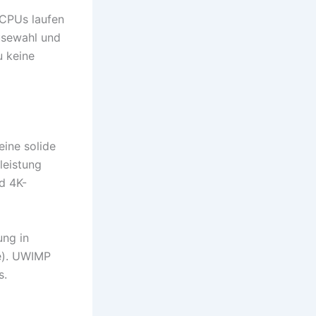
 CPUs laufen
usewahl und
u keine
eine solide
leistung
d 4K-
ung in
e). UWIMP
s.