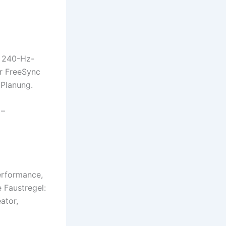
n 240-Hz-
r FreeSync
 Planung.
 –
Performance,
 Faustregel:
ator,