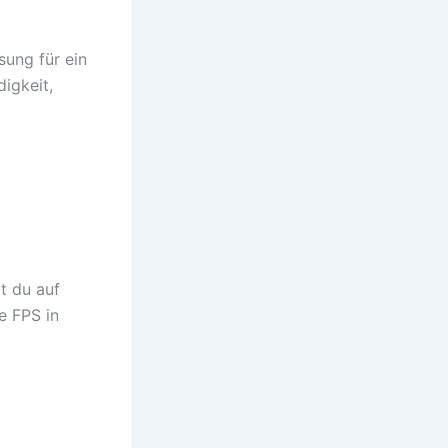
sung für ein
igkeit,
t du auf
e FPS in