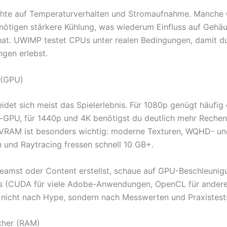
chte auf Temperaturverhalten und Stromaufnahme. Manche
nötigen stärkere Kühlung, was wiederum Einfluss auf Gehä
hat. UWIMP testet CPUs unter realen Bedingungen, damit d
gen erlebst.
 (GPU)
idet sich meist das Spielerlebnis. Für 1080p genügt häufig 
e-GPU, für 1440p und 4K benötigst du deutlich mehr Rechen
VRAM ist besonders wichtig: moderne Texturen, WQHD- un
 und Raytracing fressen schnell 10 GB+.
eamst oder Content erstellst, schaue auf GPU-Beschleunig
ls (CUDA für viele Adobe-Anwendungen, OpenCL für ander
nicht nach Hype, sondern nach Messwerten und Praxistest
cher (RAM)