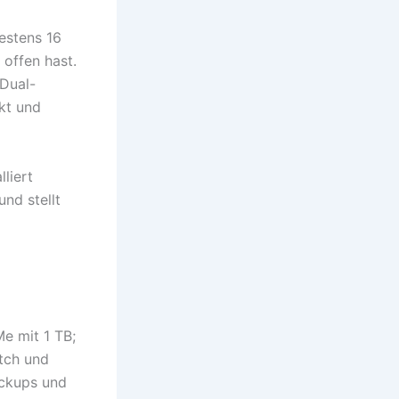
estens 16
offen hast.
 Dual-
kt und
liert
nd stellt
e mit 1 TB;
tch und
ackups und