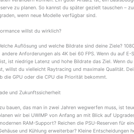
erve zu planen. So kannst du später gezielt tauschen – zu
raden, wenn neue Modelle verfügbar sind.
ormance willst du wirklich?
Welche Auflösung und welche Bildrate sind deine Ziele? 108
 andere Anforderungen als 4K bei 60 FPS. Wenn du auf E-
ist, ist niedrige Latenz und hohe Bildrate das Ziel. Wenn du
t, willst du vielleicht Raytracing und maximale Qualität. D
b die GPU oder die CPU die Priorität bekommt.
de und Zukunftssicherheit
zu bauen, das man in zwei Jahren wegwerfen muss, ist teue
anen wir bei UWIMP von Anfang an mit Blick auf Upgrades
modernen RAM-Support? Reichen die PSU-Reserven für eine
ehäuse und Kühlung erweiterbar? Kleine Entscheidungen h