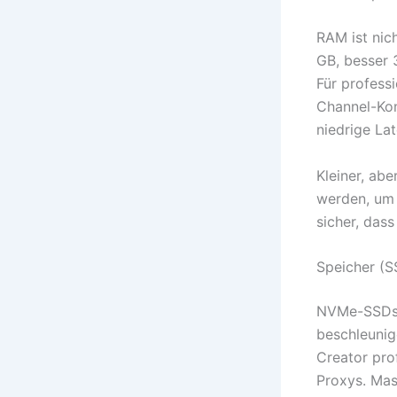
RAM ist nic
GB, besser 
Für profess
Channel-Kon
niedrige Lat
Kleiner, abe
werden, um 
sicher, das
Speicher (
NVMe-SSDs s
beschleunig
Creator pro
Proxys. Mas