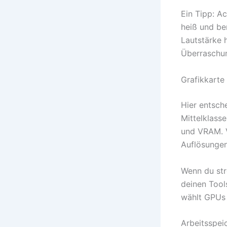
Ein Tipp: A
heiß und be
Lautstärke 
Überraschun
Grafikkarte
Hier entsche
Mittelklass
und VRAM. 
Auflösungen
Wenn du str
deinen Too
wählt GPUs 
Arbeitsspei