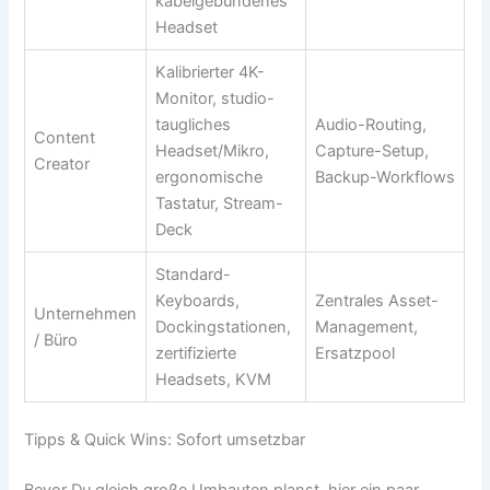
kabelgebundenes
Headset
Kalibrierter 4K-
Monitor, studio-
taugliches
Audio-Routing,
Content
Headset/Mikro,
Capture-Setup,
Creator
ergonomische
Backup-Workflows
Tastatur, Stream-
Deck
Standard-
Keyboards,
Zentrales Asset-
Unternehmen
Dockingstationen,
Management,
/ Büro
zertifizierte
Ersatzpool
Headsets, KVM
Tipps & Quick Wins: Sofort umsetzbar
Bevor Du gleich große Umbauten planst, hier ein paar